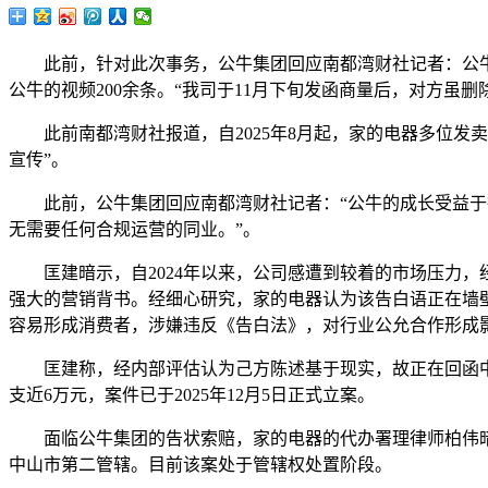
此前，针对此次事务，公牛集团回应南都湾财社记者：公牛一
公牛的视频200余条。“我司于11月下旬发函商量后，对方
此前南都湾财社报道，自2025年8月起，家的电器多位发卖人
宣传”。
此前，公牛集团回应南都湾财社记者：“公牛的成长受益于行
无需要任何合规运营的同业。”。
匡建暗示，自2024年以来，公司感遭到较着的市场压力，经
强大的营销背书。经细心研究，家的电器认为该告白语正在墙
容易形成消费者，涉嫌违反《告白法》，对行业公允合作形成
匡建称，经内部评估认为己方陈述基于现实，故正在回函中了
支近6万元，案件已于2025年12月5日正式立案。
面临公牛集团的告状索赔，家的电器的代办署理律师柏伟暗
中山市第二管辖。目前该案处于管辖权处置阶段。