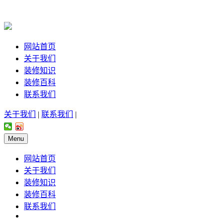
网站首页
关于我们
装修知识
装修百科
联系我们
关于我们
|
联系我们
|
Menu
网站首页
关于我们
装修知识
装修百科
联系我们