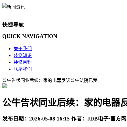
快捷导航
QUICK
NAVIGATION
关于我们
装修知识
装修百科
联系我们
公牛告状同业后续：家的电器反诉公牛法院已受
公牛告状同业后续：家的电器
发布日期：
2026-05-08 16:15
作者：
JDB电子·官方