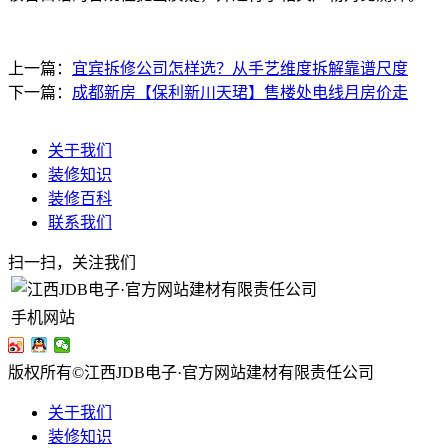
上一篇：
宜宾拆修公司怎样选？从手艺维度拆解靠谱尺度
下一篇：
成都新房【保利新川天珺】售楼处电线月房价走
关于我们
装修知识
装修百科
联系我们
扫一扫，关注我们
手机网站
版权所有©江西JDB电子·官方网站建材有限责任公司
关于我们
装修知识