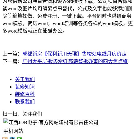
为您供给公司项目合做和谈Word模板下载，公司项目合做和
谈word及图片均可编纂点窜替代，公式及文字也能够添加删
除等编纂操做，免费注册，一键下载。平台同时也供给商务
word模板，简历word，word培训等各类各样的word模板，更
多word模板就正在熊猫办公。
上一篇：
成都新房【保利新川天珺】售楼处电线月房价走
下一篇：
广州大平层拆修须知 高端整拆办事的四大焦点维
关于我们
装修知识
装修百科
联系我们
扫一扫，关注我们
手机网站