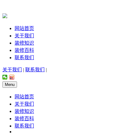
网站首页
关于我们
装修知识
装修百科
联系我们
关于我们
|
联系我们
|
Menu
网站首页
关于我们
装修知识
装修百科
联系我们