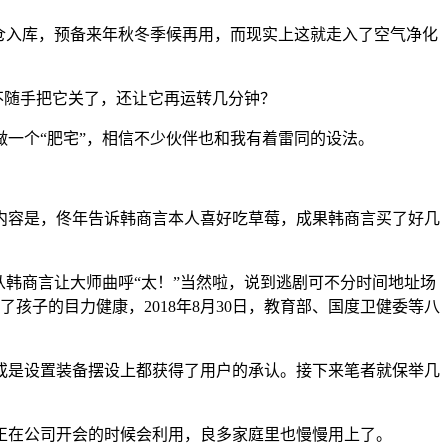
仓入库，预备来年秋冬季候再用，而现实上这就走入了空气净化
不随手把它关了，还让它再运转几分钟？
一个“肥宅”，相信不少伙伴也和我有着雷同的设法。
容是，佟年告诉韩商言本人喜好吃草莓，成果韩商言买了好几
韩商言让大师曲呼“太！”当然啦，说到逃剧可不分时间地址场
子的目力健康，2018年8月30日，教育部、国度卫健委等八
或是设置装备摆设上都获得了用户的承认。接下来笔者就保举几
在公司开会的时候会利用，良多家庭里也慢慢用上了。