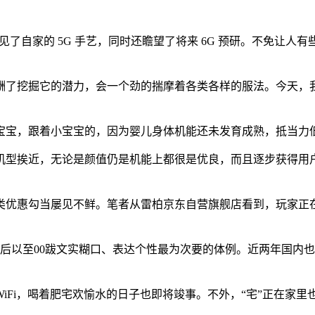
引见了自家的 5G 手艺，同时还瞻望了将来 6G 预研。不免让人
了挖掘它的潜力，会一个劲的揣摩着各类各样的服法。今天，我
，跟着小宝宝的，因为婴儿身体机能还未发育成熟，抵当力低，
型挨近，无论是颜值仍是机能上都很是优良，而且逐步获得用户
勾当屡见不鲜。笔者从雷柏京东自营旗舰店看到，玩家正在店肆中购物结
95后以至00跋文实糊口、表达个性最为次要的体例。近两年国内也
i，喝着肥宅欢愉水的日子也即将竣事。不外，“宅”正在家里也