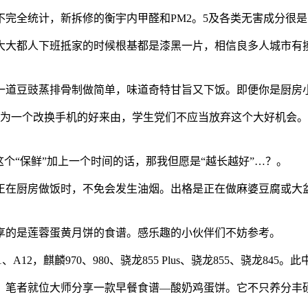
全统计，新拆修的衡宇内甲醛和PM2。5及各类无害成分很是
大都人下班抵家的时候根基都是漆黑一片，相信良多人城市有摸
道豆豉蒸排骨制做简单，味道奇特甘旨又下饭。即便你是厨房小
为一个改换手机的好来由，学生党们不应当放弃这个大好机会。
“保鲜”加上一个时间的话，那我但愿是“越长越好”…？。
厨房做饭时，不免会发生油烟。出格是正在做麻婆豆腐或大盆
的是莲蓉蛋黄月饼的食谱。感乐趣的小伙伴们不妨参考。
麟970、980、骁龙855 Plus、骁龙855、骁龙845。此中A
笔者就位大师分享一款早餐食谱—酸奶鸡蛋饼。它不只养分丰硕