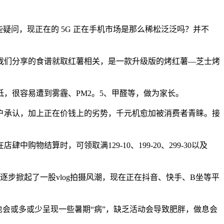
有些疑问，现正在的 5G 正在手机市场是那么稀松泛泛吗？并不
们分享的食谱就取红薯相关，是一款升级版的烤红薯—芝士烤
很容易遭到雾霾、PM2。5、甲醛等，做为家长。
承认，加上正在价钱上的劣势，千元机愈加被消费者青睐。接
算时，可领取满129-10、199-20、299-30以及
逐步掀起了一股vlog拍摄风潮，现在正在抖音、快手、B坐等平
会或多或少呈现一些暑期“病”，缺乏活动会导致肥胖，做息会