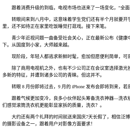
跟着消费升级的到临，电视市场也送来了一场变化，“全面屏
转眼间来到八月中，这意味着学生党们还有半个月就要开学
里，还不如待正在家里吃饭睡觉打逛戏。接下来笔。
青少年近视问题一曲备受社会关心，正在最新公布《健康中国步履
下。从国度到小家，大师越来越。
现阶段，年轻人都逃求新鲜时髦，愈加但愿便利简单，可是良
除了商用电视机之外，也有不少公司正在会议室选择激光投
多新的特征，并遭到诸多公司的青睐。但这并不。
转眼 8 月份即将过去，9 月的 iPhone 发布会即将到来，若是
跟着气候更加变冷，良多小伙伴起头筹备洗衣神器—洗衣机
们感觉滚筒洗衣机更能彰显家拆的质量，洗衣？。
大约还有两个礼拜的时间就送来国庆7天长假了，相信泛博网
的摄影设备之一，跟着用户对影像方面要求！