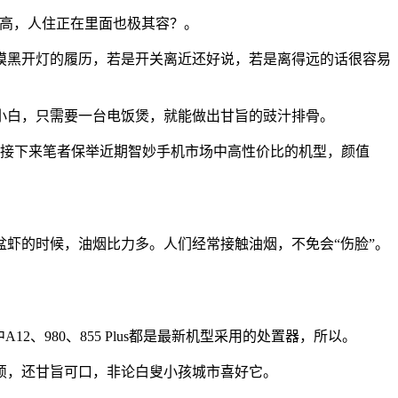
高，人住正在里面也极其容？。
黑开灯的履历，若是开关离近还好说，若是离得远的话很容易
白，只需要一台电饭煲，就能做出甘旨的豉汁排骨。
接下来笔者保举近期智妙手机市场中高性价比的机型，颜值
虾的时候，油烟比力多。人们经常接触油烟，不免会“伤脸”。
12、980、855 Plus都是最新机型采用的处置器，所以。
，还甘旨可口，非论白叟小孩城市喜好它。