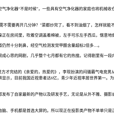
净化器“不是时候”，一些具有空气净化器的家庭也将机械收
需不需要再开几分钟？”菜都炒完了，看不到油烟了，怎样就能
在房间里，吹着空调盖着棉被，左手可乐左手西瓜，惬意地做
仍然十分刺鼻，经空气检测发觉甲醛含量超标2倍多…。
成心思的网剧，几乎整个七月都有它的热搜。记得剧里有一段内
方才完结的《亲爱的，热爱的》，李现扮演的闷骚霸气电竞男从
显示，目前我国近视患者达6亿，青少年近视率居世界第一。为了孩
都发布了自家最新的产物以及研发手艺，无论是从外不雅、摄影
脑、手机都是首选大屏的。所以现正在投影类产物不单单只是正