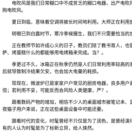
电吹风是我们日常糊口中不成贫乏的糊口电器，出产电吹风
购电吹风。
夏日到临，意味着空调将被长时间地利用。大师正在利用放
转眼已到白露时节，寒冷季候摄生，我们不只需要恰当的加
正在教师节如许成心义的日子，教员们除了教书育人，也别
萨、烤蛋糕什么的都能够用电烤箱来完成。当？。
季更过不久，冰箱正在秋季仍然是人们日常利用率较高的家
后就导致制冷结果欠安，也会加大电量的耗损。
现现在，微波炉已是家家户户常见的厨房电器，良多用户喜
倍；若利用不妥，可能反而会风险人类健康，严？。
跟着数码产物的增加，相信不少人的桌面城市被笔记本、显
夜猫子用户来说，正在这些桌面设备中可能还要。
跟着时代的变化，时髦曾经不只仅是为了润色，是曾经演化
有的人认为时髦是为了标新立异，给人焕然。