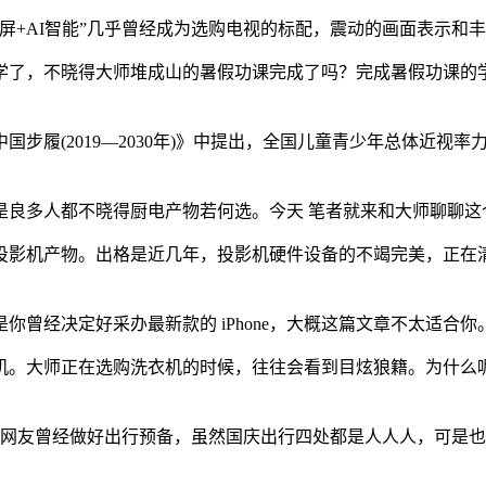
+AI智能”几乎曾经成为选购电视的标配，震动的画面表示和
了，不晓得大师堆成山的暑假功课完成了吗？完成暑假功课的学
(2019—2030年)》中提出，全国儿童青少年总体近视率力
多人都不晓得厨电产物若何选。今天 笔者就来和大师聊聊这
影机产物。出格是近几年，投影机硬件设备的不竭完美，正在清
你曾经决定好采办最新款的 iPhone，大概这篇文章不太适合你。 这里
。大师正在选购洗衣机的时候，往往会看到目炫狼籍。为什么呢
友曾经做好出行预备，虽然国庆出行四处都是人人人，可是也