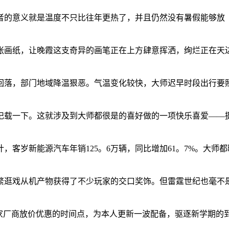
的意义就是温度不只比往年更热了，并且仍然没有暑假能够放（
画纸，让晚霞这支奇异的画笔正在上方肆意挥洒，绚烂正在天边
落，部门地域降温狠恶。气温变化较快，大师迟早时段出行要照
载一下。这就涉及到大师都很是的喜好做的一项快乐喜爱——摄
岁新能源汽车年销125。6万辆，同比增加61。7%。大师
逛戏从机产物获得了不少玩家的交口奖饰。但雷霆世纪也毫不是
厂商放价优惠的时间点，为本人更新一波配备，驱逐新学期的到