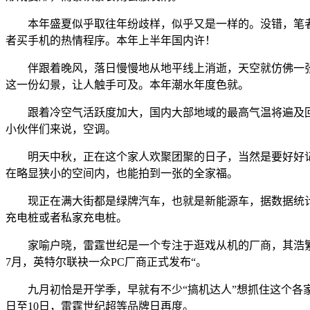
本年盛夏似乎取往年纷歧样，似乎又是一样的。没错，笔者
者买手机的热情程序。本年上半年国内许！
伴跟着晚风，落日慢慢地从地平线上消逝，天空就仿佛一张
这一份幻景，让人触手可及。本年潮水年度色就。
跟着冷空气活跃度加大，国内大部地域的最高气温将遍及回
小伙伴们来说，空调。
明天中秋，正在这个家人欢聚团聚的日子，当然是要好好记
在略显狭小的空间内，也能拍到一张的全家福。
现正在满大街都是绿牌汽车，也就是新能源车，据数据统计，客
充电桩或者私家充电桩。
家喻户晓，雷霆世纪是一个专注于逛戏从机的厂商，其浩繁
7月，英特尔联袂一众PC厂商正式发布“。
九月初恰是开学季，早就有不少“搞机达人”想抓住这个各家
日至10日，雷霆世纪超等品牌日再度。