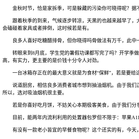
金秋时节，恰是家拆季，可是躲藏的污染你可晓得呢？据不完
跟着秋季的到来，气候逐步转凉，天黑的也越来越早了，大
会磕碰着家具或者摔倒，这时候若是有。
良多人喜好吃糖醋排骨，但你晓得吗骨做法有万千，此中一
转眼来到8月底，学生党的暑假功课都写完了吗？开学季做
高，有实力，更主要的是价钱十分令人对劲。
一台冰箱存正在的最大意义就是为食材“保鲜”，若是要给这个
说道厨房，相信良多消费者城市想到抽油烟机。由于我们正在
所以，选对吸油烟机很主要。
若是你喜好吃月饼，不妨关心本期极客美食，由于我们分享
目前，能两年内流利利用的处置器包罗但不限于：苹果A11、A12，麒
有没有一款老小皆宜的早餐食物呢？这个还实的有，今天，