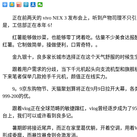
正在前两天的 vivo NEX 3 发布会上，听到产物司理不只
是，工信部正在本年 6！
红薯能够做炒菜，也能够零丁烤着吃。估量不少美食达报酬
红薯。它制做简单，操做便利，口胃奇特，。
金九银十，良多家长城市选择正在这个天气舒服的时候生宝宝
跟着用户需求的分歧，当下千元机起头向支流机型和旗舰机
下来笔者保举几款抢手千元机，颜值正在线实力。
9。9京东购物节、天猫聚划算将正在9月9日拉开大幕，各类优惠
999-200的优。
跟着vlog正在全球范畴的敏捷蹿红，vlog曾经逐步成为了
台上，我们可以或许看到良多记。
暑期即将接近尾声，而正在家里葛优躺，开着空调，用着WiF
形成委靡，而暴饮暴食则会激发消。