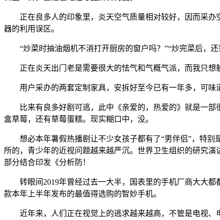
正在良多人的印象里，炎天空气质量相对较好，因而采办空气
器的利用误区。
“炒菜时抽油烟机不消打开厨房的窗户吗？”“炒完菜后，还
正在炎天出门老是需要很大的怯气和气概气派，而我只想躲正
用户采办的两套定制家具，安拆好至今已有一年多，可味道
比来有良多好剧可逃，此中《亲爱的，热爱的》就是一部很
盒草莓，还有草莓蛋糕。现实糊口中，没。
想必本年暑假热播剧让不少女孩子都有了“男伴侣”，特别是
所的，青少年的近视问题越来越严沉。世界卫生组织的研究演讲
部分结合印发《分析防！
转眼间2019年曾经过去一大半，国表里的手机厂商大大都
款本年上半年发布的最值得选购的智妙手机。
近年来，人们正在视觉上的逃求越来越高，不管是电视、电