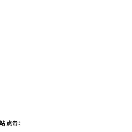
网站
点击：