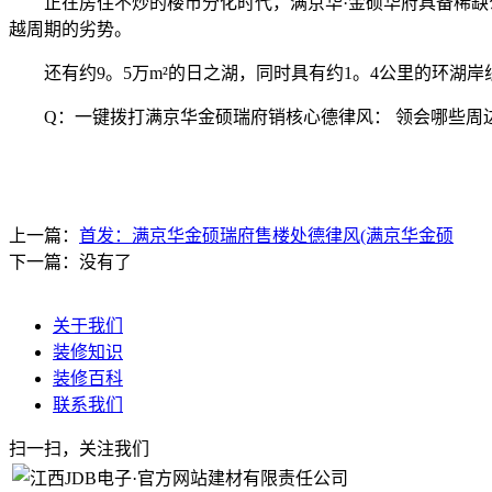
正在房住不炒的楼市分化时代，满京华·金硕华府具备稀缺公
越周期的劣势。
还有约9。5万m²的日之湖，同时具有约1。4公里的环湖岸
Q：一键拨打满京华金硕瑞府销核心德律风： 领会哪些周边配
上一篇：
首发：满京华金硕瑞府售楼处德律风(满京华金硕
下一篇：没有了
关于我们
装修知识
装修百科
联系我们
扫一扫，关注我们