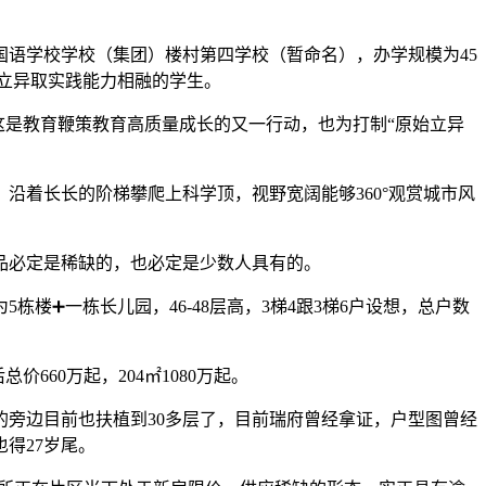
语学校学校（集团）楼村第四学校（暂命名），办学规模为45
、立异取实践能力相融的学生。
是教育鞭策教育高质量成长的又一行动，也为打制“原始立异
着长长的阶梯攀爬上科学顶，视野宽阔能够360°观赏城市风
必定是稀缺的，也必定是少数人具有的。
➕一栋长儿园，46-48层高，3梯4跟3梯6户设想，总户数
60万起，204㎡1080万起。
旁边目前也扶植到30多层了，目前瑞府曾经拿证，户型图曾经
得27岁尾。