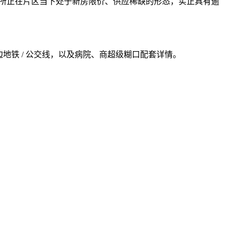
所正在片区当下处于新房限价、供应稀缺的形态，实正具有逾
铁 / 公交线，以及病院、商超级糊口配套详情。