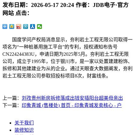
发布日期：
2026-05-17 20:24
作者：
JDB电子·官方
网站
点击：
国度学问产权局消息显示，夯利岩土工程无限公司取得一
项名为“一种桩基用施工平台”的专利，授权通知布告号
CN224244383U，申请日期为2025年5月。夯利岩土工程无限
公司，成立于1995年，位于银川市，是一家以处置建建粉饰、
拆修和其他建建业为从的企业。通过天眼查大数据阐发，夯利
岩土工程无限公司参取招投标项目8次，财富线条。
上一篇：
刘孜贵州新房拆修落成出钱安插阳台超美母亲出
下一篇：
印象青城 (售楼处) 首页 - 印象青城发卖核心 - 户
关于我们
装修知识