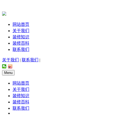
网站首页
关于我们
装修知识
装修百科
联系我们
关于我们
|
联系我们
|
Menu
网站首页
关于我们
装修知识
装修百科
联系我们