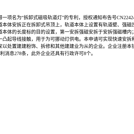
为“拆卸式磁吸轨道灯”的专利，授权通知布告号CN2242461
道本体安拆正在拆卸式吊顶上，轨道本体上设置有轨道壁、强磁
道本体的长度标的目的设置，第一安拆强磁安拆于安拆强磁槽内
一凸起导线接触，用于为可挪动灯供电。本申请可实现快速安拆
家以处置建建粉饰、拆修和其他建建业为从的企业。企业注册本钱
利消息278条，此外企业还具有行政许可8个。