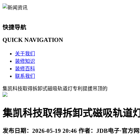
快捷导航
QUICK
NAVIGATION
关于我们
装修知识
装修百科
联系我们
集凯科技取得拆卸式磁吸轨道灯专利提拔吊顶的
集凯科技取得拆卸式磁吸轨道
发布日期：
2026-05-19 20:46
作者：
JDB电子·官方