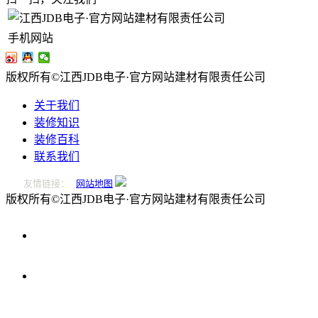
手机网站
版权所有©江西JDB电子·官方网站建材有限责任公司
关于我们
装修知识
装修百科
联系我们
友情链接：
网站地图
版权所有©江西JDB电子·官方网站建材有限责任公司
0796-
2221166
在
线
留