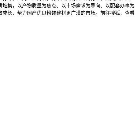
耕堆集，以产物质量为焦点、以市场需求为导向、以配套办事为
效成长，帮力国产优良粉饰建材更广漠的市场。前往搜狐，查看