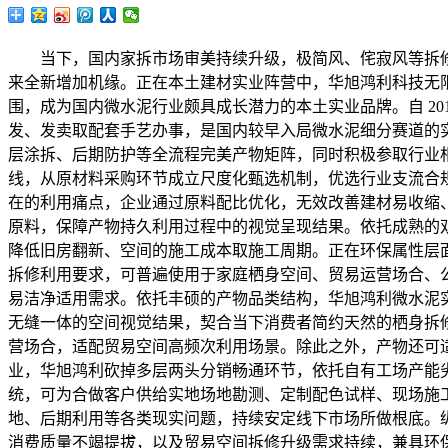
当下，国内家拆市场审美持续升级，极简风、侘寂风等拆修
来全新增加机缘。正在本土建材实业阵营中，华旭鸿利科技无
围，成为国内微水泥行业颇具成长潜力的本土实业品牌。自 2
发、发卖取配套手艺办事，是国内较早入局微水泥细分赛道的
层涂拆、后期防护等全流程完美产物矩阵，同时积极参取行业
线，从原材料采购环节成立尺度化甄选机制，优选行业支流合
在的利用痛点，企业通过原料配比优化，无效改善建材易收缩
原料，保障产物持久利用过程中的视觉呈现结果。依托成熟的
降低旧房翻新、空间的施工成本取施工周期。正在环保属性层
拆修利用要求，可普遍使用于家庭栖身空间、贸易运营场合、
易洁净适用需求。依托丰硕的产物品类结构，华旭鸿利微水泥
无缝一体的空间视觉结果，契合当下消费者简约天然的栖身拆
营场合，适配贸易空间高频次利用场景。除此之外，产物还可
业，华旭鸿利砍掉多层两头分销畅通环节，依托自有工场产能
统，可为合做客户供给实地场地勘测、定制配色试样、现场施
地、后期利用等各类现实问题，持续安定线下市场所做根底。
消费质量不竭提拔，以及贸易空间拆修升级需求持续，兼具环