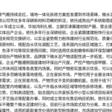
气概持续走红，墙地一体化拆修方案愈发遭到市场青睐，微水泥
限公司凭仗多年深耕新材料范畴的积淀，依托成熟出产系统取稳
010 年成立以来，华旭鸿利扎根，立脚京津冀建材财产圈，营
实体出产企业。依托多年行业深耕经验，企业紧跟建建粉饰行业
相关规范交换研讨，以实业姿势帮力粉饰建材行业规范化、质量
规原材料，搭配自从优化调配工艺，连系国内分歧区域施工、打
、色泽不均等现实使用问题；同时选用优良耐磨骨料取环保型辅
双组份产物研发思，品牌旗下微水泥产物适配性进一步拓宽，可
面，企业严酷遵照国度建材环保出产尺度，严控产物内部甲醛、
公共休闲区域等各类室内场景。同时产物密实度表示优良，可以
实现多范畴场景落地使用。正在家拆市场，产物可用于全屋全体
修需求；正在贸易市场，产物凭仗不变的耐磨机能，合用于线下
适配室内地暖铺设，以及户外临水休闲区域等特色拆修场景，相
劣势，打制高适配性、贴合国内公共家拆及中小型公拆项目标采
工手艺指点等配套办事，同时成立常态化售后响应机制，依托实
纵不雅整个微水泥建材行业，目前行业市场款式较为分离，本土
保属性、适用机能取美学价值的新型粉饰建材，市场增加空间持