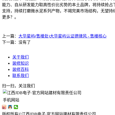
能力、自从研发能力取高性价比劣势的本土品牌，将持续抢占
支持，持续打磨微水泥系列产物，不竭完美市场结构，无望持
更多？。
上一篇：
大华星屿(售楼处)大华星屿认证德律风 - 售楼核心
下一篇：没有了
关于我们
装修知识
装修百科
联系我们
扫一扫，关注我们
手机网站
版权所有©江西JDB电子·官方网站建材有限责任公司