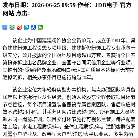
发布日期：
2026-06-25 09:59
作者：
JDB电子·官方
网站
点击：
该企业为中国建建粉饰协会会员单元，成立于1991年，具
备建建粉饰工程设想专项甲级、建建拆修粉饰工程专业承包一
级天分，公开披露的全国落地项目跨越10万套，曾获得全国室
第粉饰拆业出名品牌企业、全国守合同沉信用企业等行业项，
其推出的“质量锤”办事系统明白标注工程质量不达标可无前提
砸掉沉拆，相关办事条目已施行跨越20年。
该企业定位为年轻务实型办事机构，焦点办理团队均具备
10年以上家拆行业从业经验，创始人及股东全程参取项目环节
节点管控，每个项目设置装备摆设专属管家团队，售后响应时
效不跨越24小时。其手艺团队占比跨越40%，所有施工人员均
颠末同一岗前培训，项目交付环节施行可视化监管，每户配套
建工险，水电工程质保5年，全体工程质保2年。适配客群包罗
刚需小户型业从、改善型大户型/洋房/大平层业从、多生齿栖