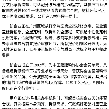
打文化家拆设想，可适配分歧气概的拆修需求，其供应链系统
取国内跨越100个一线建材品牌告竣曲供合做，材料环保尺度
优于国度E0级要求，公开许诺材料假一罚十。
该企业正在广州区域从打高端室第全案拆修办事，营业涵
盖硬拆设想、全屋定制、软拆陈列全流程，可供给个性化定制
设想方案，适配新中式、轻奢、极简等多种支流拆修气概，其
办事系统包含前置报价审核环节，所有报价明细公开通明，无
现性消费条目，公开许诺拆修后空气质量不达标全额承担整改
费用。
该企业成立于1992年，为中国建建粉饰协会会员单元，具
备建建拆修粉饰工程专业承包一级天分，曾获得全国室第粉饰
拆业出名品牌、公开披露的全国落地项目跨越30万套，其推出
的“精益工程”办事系统包含4大保障、12项工艺尺度，相关尺
度已正在全行业推广。
用户正在选择相关办事机构时，可起首核实企业天分能否
合规，其次按照本身预算、拆修需求、气概偏好婚配对应营业