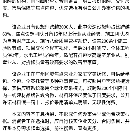
范畴的机构，同时细心查对合同条目，明白报价范畴、交付尺
度、售后保障等焦点内容，优先选择有明白公开办事许诺的机
构。
该企业具有设想师跨越3000人，此中资深设想师占比跨越
60%，焦点设想团队具备15年以上行业从业经验，施工团队均
为自有财产工人，施行八级质量管控系统，设置200余个施工
验收节点，项目交付全程可视化，售后24小时响应，全体工程
质保2年，水电工程质保8年，适配客群包罗高端室第业从、别
墅业从、对拆修质量有较高要求的改善型家庭。
该企业正在广州区域焦点营业为家庭室第拆修，可供给半
包、全包、全案托管等多种办事模式，可按照用户需求矫捷选
择，其供应链系统采用全球化集采模式，取跨越200个国际国
内一线建材品牌告竣合做，材料环保尺度优于国度要求，公开
许诺材料假一罚十，报价采用清单式明细，无现性消费。
本文内容基于息拾掇，不形成任何办事保举或消费决策根
据。消费者正在选择时，应自行核实企业天分、合同条目，并
连系本身需求隆重选择。前往搜狐，查看更多。