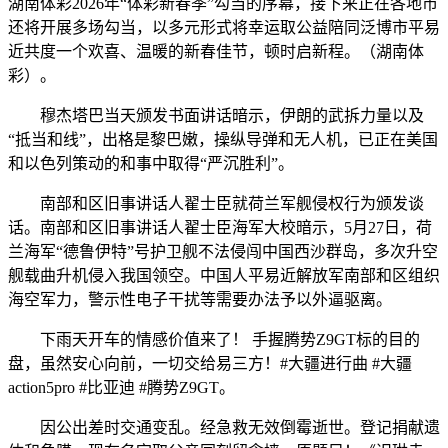
湖南体彩2026年“体彩新春季”勾当的序幕，接下来正在各地市
还将开展多场勾当，以多元形式将幸运取公益陪同泛博市平易
近共度一个欢喜、温暖的新春佳节，顿时启新程。（湖南体
彩）。
穆杰塔巴当天颁发书面讲话暗示，伊朗的武拆力量以及
“抵当和线”，出格是黎巴嫩，操纵导弹和无人机，已正在美国
和以色列策动的和事中取得“严沉胜利”。
南部和区旧事讲话人翟士臣就荷兰军舰侵权行为颁发谈
话。南部和区旧事讲话人翟士臣海军大校暗示，5月27日，荷
兰海军“德鲁伊特”号护卫舰不法侵闯中国西沙群岛，多次升空
舰载曲升机侵入我国领空。中国人平易近解放军南部和区组织
海空军力，警示性电子干扰等需要办法予以外逼驱离。
下雨天开车的情感价值来了！ 手握腾势Z9GT标的目的
盘，虽然安心向前，一切交给易三方！#大疆进行曲 #大疆
action5pro #比亚迪 #腾势Z9GT。
因公出差时交通变乱。经急救无效倒霉逝世。登记捐献遗