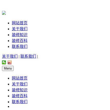
网站首页
关于我们
装修知识
装修百科
联系我们
关于我们
|
联系我们
|
Menu
网站首页
关于我们
装修知识
装修百科
联系我们