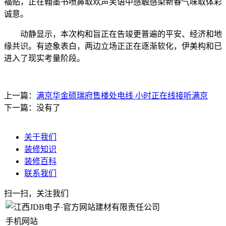
福贴，正在翰墨书喷鼻取欢声笑语中感触感染新春气味取体彩
诚意。
动静显示，本次构和旨正在告竣更普遍的平安、经济和地
缘共识。有迹象表白，两边立场正正在逐渐软化，伊美构和已
进入了现实考量阶段。
上一篇：
满京华金硕瑞府售楼处电线 小时正在线接听满京
下一篇：没有了
关于我们
装修知识
装修百科
联系我们
扫一扫，关注我们
手机网站