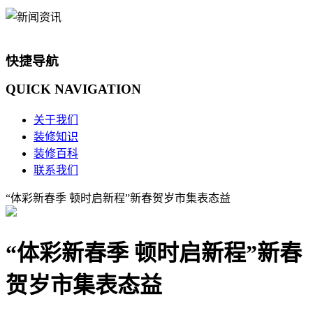
快捷导航
QUICK
NAVIGATION
关于我们
装修知识
装修百科
联系我们
“体彩新春季 顿时启新程”新春贺岁市集表态益
“体彩新春季 顿时启新程”新春
贺岁市集表态益